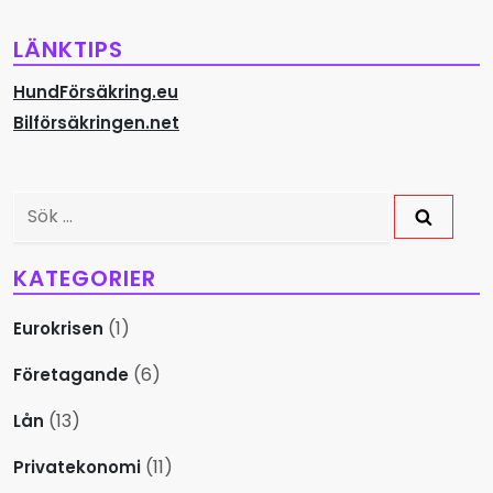
a
LÄNKTIPS
v
HundFörsäkring.eu
i
Bilförsäkringen.net
g
Sök
e
efter:
r
KATEGORIER
i
(1)
Eurokrisen
n
(6)
Företagande
g
(13)
Lån
(11)
Privatekonomi