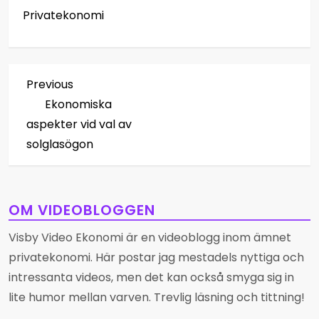
Privatekonomi
I
Previous
Previous
Post
Ekonomiska
n
aspekter vid val av
l
solglasögon
ä
g
OM VIDEOBLOGGEN
Visby Video Ekonomi är en videoblogg inom ämnet
g
privatekonomi. Här postar jag mestadels nyttiga och
s
intressanta videos, men det kan också smyga sig in
lite humor mellan varven. Trevlig läsning och tittning!
n