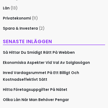
n
(13)
Lån
g
(11)
Privatekonomi
(2)
Spara & Investera
SENASTE INLÄGGEN
Så Hittar Du Smidigt Rätt På Webben
Ekonomiska Aspekter Vid Val Av Solglasögon
Inred Vardagsrummet På Ett Billigt Och
Kostnadseffektivt Sätt
Hitta Företagsuppgifter På Nätet
Olika Lån När Man Behöver Pengar