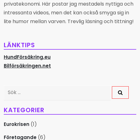
privatekonomi. Här postar jag mestadels nyttiga och
g
intressanta videos, men det kan också smyga sig in
s
lite humor mellan varven. Trevlig läsning och tittning!
n
LÄNKTIPS
a
HundFörsäkring.eu
v
Bilförsäkringen.net
i
g
Sök
efter:
e
KATEGORIER
r
(1)
Eurokrisen
i
(6)
Företagande