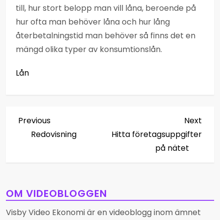
till, hur stort belopp man vill låna, beroende på
hur ofta man behöver låna och hur lång
återbetalningstid man behöver så finns det en
mängd olika typer av konsumtionslån.
Lån
I
Previous
Next
Previous
Next
Post
Post
Redovisning
Hitta företagsuppgifter
n
på nätet
l
ä
OM VIDEOBLOGGEN
g
Visby Video Ekonomi är en videoblogg inom ämnet