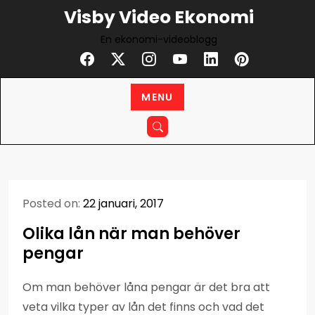
Skip
Visby Video Ekonomi
to
En ekonomi-videoblogg
content
MENU
Posted on:
22 januari, 2017
Olika lån när man behöver
pengar
Om man behöver låna pengar är det bra att
veta vilka typer av lån det finns och vad det