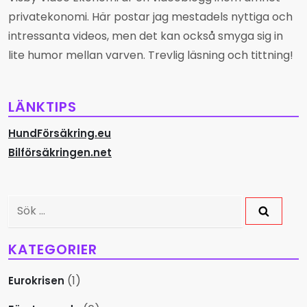
privatekonomi. Här postar jag mestadels nyttiga och
g
intressanta videos, men det kan också smyga sig in
s
lite humor mellan varven. Trevlig läsning och tittning!
n
LÄNKTIPS
a
HundFörsäkring.eu
v
Bilförsäkringen.net
i
g
Sök
efter:
e
KATEGORIER
r
(1)
Eurokrisen
i