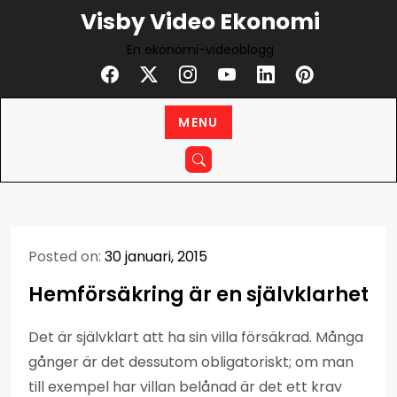
Skip
Visby Video Ekonomi
to
En ekonomi-videoblogg
content
MENU
Posted on:
30 januari, 2015
Hemförsäkring är en självklarhet
Det är självklart att ha sin villa försäkrad. Många
gånger är det dessutom obligatoriskt; om man
till exempel har villan belånad är det ett krav