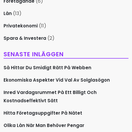
(6)
Företagande
n
(13)
Lån
g
(11)
Privatekonomi
(2)
Spara & Investera
SENASTE INLÄGGEN
Så Hittar Du Smidigt Rätt På Webben
Ekonomiska Aspekter Vid Val Av Solglasögon
Inred Vardagsrummet På Ett Billigt Och
Kostnadseffektivt Sätt
Hitta Företagsuppgifter På Nätet
Olika Lån När Man Behöver Pengar