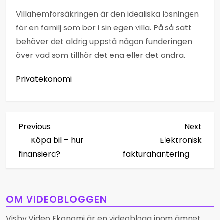
Villahemförsäkringen är den idealiska lösningen
för en familj som bor i sin egen villa. På så sätt
behöver det aldrig uppstå någon funderingen
över vad som tillhör det ena eller det andra.
Privatekonomi
I
Previous
Next
Previous
Next
Post
Post
Köpa bil – hur
Elektronisk
n
finansiera?
fakturahantering
l
ä
OM VIDEOBLOGGEN
g
Visby Video Ekonomi är en videoblogg inom ämnet