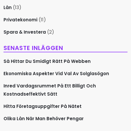
n
(13)
Lån
g
(11)
Privatekonomi
(2)
Spara & Investera
SENASTE INLÄGGEN
Så Hittar Du Smidigt Rätt På Webben
Ekonomiska Aspekter Vid Val Av Solglasögon
Inred Vardagsrummet På Ett Billigt Och
Kostnadseffektivt Sätt
Hitta Företagsuppgifter På Nätet
Olika Lån När Man Behöver Pengar