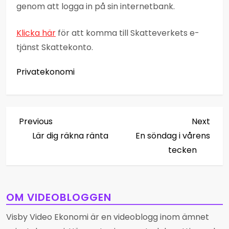
genom att logga in på sin internetbank.
Klicka här
för att komma till Skatteverkets e-
tjänst Skattekonto.
Privatekonomi
I
Previous
Next
Previous
Next
Post
Post
Lär dig räkna ränta
En söndag i vårens
n
tecken
l
ä
OM VIDEOBLOGGEN
g
Visby Video Ekonomi är en videoblogg inom ämnet