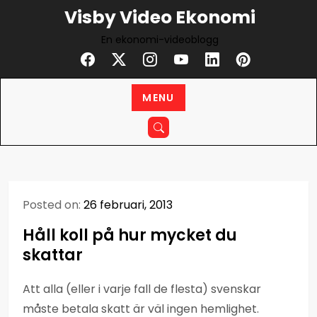
Skip
Visby Video Ekonomi
to
En ekonomi-videoblogg
content
MENU
Posted on:
26 februari, 2013
Håll koll på hur mycket du
skattar
Att alla (eller i varje fall de flesta) svenskar
måste betala skatt är väl ingen hemlighet.