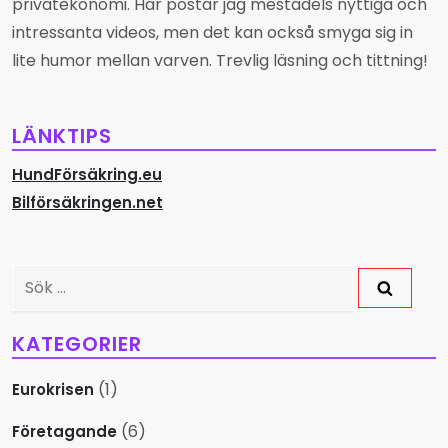
privatekonomi. Här postar jag mestadels nyttiga och
g
intressanta videos, men det kan också smyga sig in
s
lite humor mellan varven. Trevlig läsning och tittning!
n
LÄNKTIPS
a
HundFörsäkring.eu
v
Bilförsäkringen.net
i
g
Sök
efter:
e
KATEGORIER
r
(1)
Eurokrisen
i
(6)
Företagande