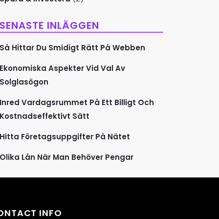
SENASTE INLÄGGEN
Så Hittar Du Smidigt Rätt På Webben
Ekonomiska Aspekter Vid Val Av
Solglasögon
Inred Vardagsrummet På Ett Billigt Och
Kostnadseffektivt Sätt
Hitta Företagsuppgifter På Nätet
Olika Lån När Man Behöver Pengar
ONTACT INFO