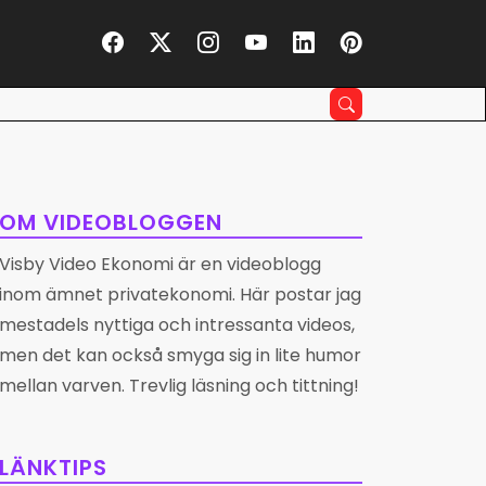
OM VIDEOBLOGGEN
Visby Video Ekonomi är en videoblogg
inom ämnet privatekonomi. Här postar jag
mestadels nyttiga och intressanta videos,
men det kan också smyga sig in lite humor
mellan varven. Trevlig läsning och tittning!
LÄNKTIPS